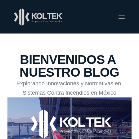
Riesgos
BIENVENIDOS A 
Ingeniería
Proyectos
NUESTRO BLOG
Servicios
Distribución
Explorando Innovaciones y Normativas en 
Nosotros
Sistemas Contra Incendios en México
Industrias
Certificaciones
Contacto